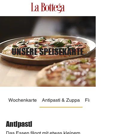
UNSERE SPEISEKARTE
Wochenkarte
Antipasti & Zuppa
Fisch und Fleisch
Antipasti
Das Essen fängt mit etwas kleinem