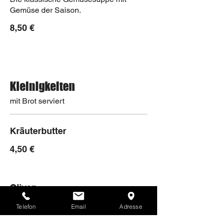
Gemüse der Saison.
8,50 €
Kleinigkeiten
mit Brot serviert
Kräuterbutter
4,50 €
Oliven
7,50 €
Telefon
Email
Adresse