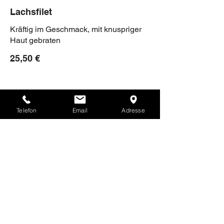
Lachsfilet
Kräftig im Geschmack, mit knuspriger
Haut gebraten
25,50 €
Wolfsbarschfilet
Telefon
Email
Adresse
Fein und weiß im Fleisch
25,50 €
Impressum
Datenschutz
2025 La Bottega Bremen